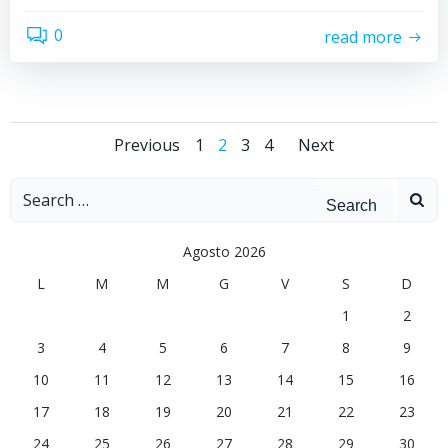
0
read more
Posts
Posts
Posts
Page
Page
Page
Page
Previous
1
2
3
4
Next
navigation
navigation
navigat
Search
for:
Agosto 2026
L
M
M
G
V
S
D
1
2
3
4
5
6
7
8
9
10
11
12
13
14
15
16
17
18
19
20
21
22
23
24
25
26
27
28
29
30