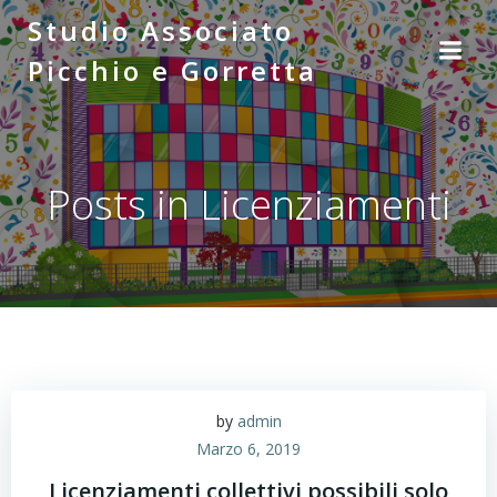
Vai
Studio Associato
al
Picchio e Gorretta
contenuto
Posts in Licenziamenti
by
admin
Marzo 6, 2019
Licenziamenti collettivi possibili solo