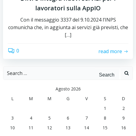
lavoratori sulla AppIO
Con il messaggio 3337 del 9.10.2024 l’INPS
comunicha che, in aggiunta ai servizi già previsti, che
[…]
0
read more
Search
for:
Agosto 2026
L
M
M
G
V
S
D
1
2
3
4
5
6
7
8
9
10
11
12
13
14
15
16