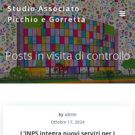
Vai
Studio Associato
al
Picchio e Gorretta
contenuto
Posts in visita di controllo
by
admin
Ottobre 17, 2024
L’INPS integra nuovi servizi per i