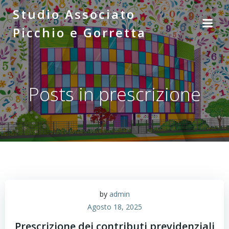
Vai
Studio Associato
al
Picchio e Gorretta
contenuto
Posts in prescrizione
by
admin
Agosto 18, 2025
Prescrizione dei contributi previdenziali